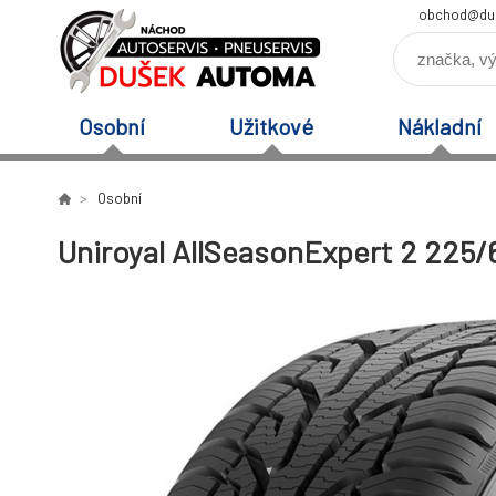
obchod@du
Osobní
Užitkové
Nákladní
Osobní
Uniroyal AllSeasonExpert 2 225/6