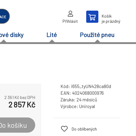
Košík
ACE
Přihlásit
je prázdný
ové disky
Lité
Použité pneu
Kód:
i655_tyUN428ca80d
EAN:
4024068000976
2 361
Kč bez DPH
Záruka:
24 měsíců
2 857
Kč
Výrobce:
Uniroyal
Do košíku
Do oblíbených