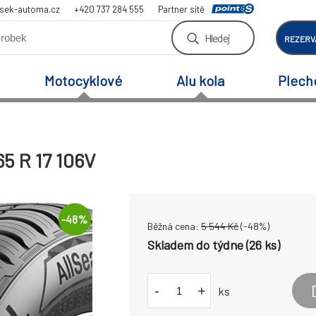
sek-automa.cz
+420 737 284 555
Partner sítě
Hledej
REZERV
Motocyklové
Alu kola
Plech
5 R 17 106V
-
48
%
Běžná cena:
5 544
Kč
(-
48
%)
Skladem do týdne (26 ks)
-
+
ks