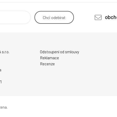
obch
Chci
odebírat
.r.o.
Odstoupení od smlouvy
Reklamace
Recenze
a
1
zena.