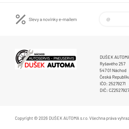
Slevy a novinky e-mailem
DUŠEK AUTOMA s
Ryšavého 257
547 01 Náchod
Česká Republik
IČO: 25279271
DIČ: CZ2527927
Copyright © 2026 DUŠEK AUTOMA s.r.o.
Všechna práva vyhra