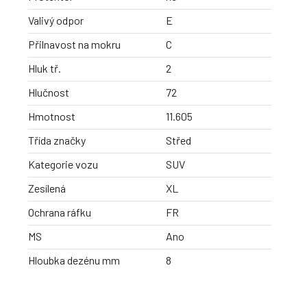
Valivý odpor
E
Přilnavost na mokru
C
Hluk tř.
2
Hlučnost
72
Hmotnost
11.605
Třída značky
Střed
Kategorie vozu
SUV
Zesílená
XL
Ochrana ráfku
FR
MS
Ano
Hloubka dezénu mm
8