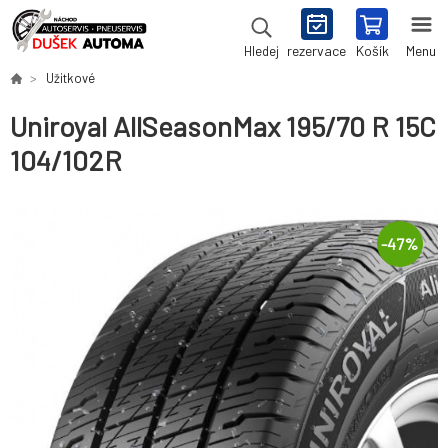
rezervace
Košík
Menu
Hledej
Užitkové
Uniroyal AllSeasonMax 195/70 R 15C
104/102R
-
47
%