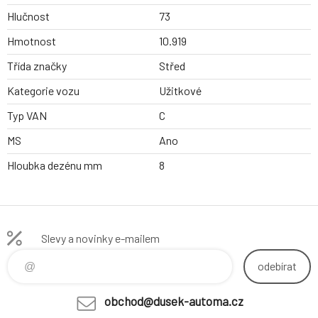
Hlučnost
73
Hmotnost
10.919
Třída značky
Střed
Kategorie vozu
Užitkové
Typ VAN
C
MS
Ano
Hloubka dezénu mm
8
Slevy a novinky e-mailem
odebírat
obchod@dusek-automa.cz