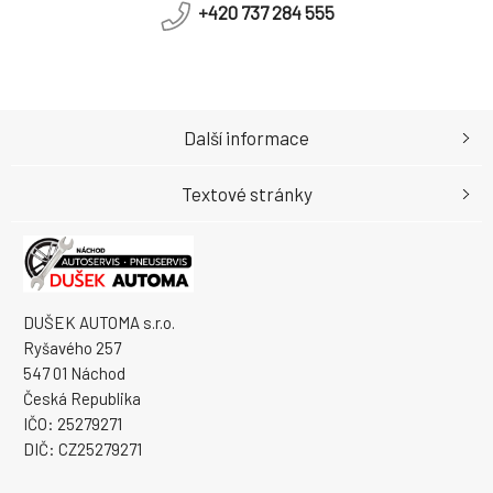
+420 737 284 555
Další informace
Textové stránky
DUŠEK AUTOMA s.r.o.
Ryšavého 257
547 01 Náchod
Česká Republika
IČO: 25279271
DIČ: CZ25279271