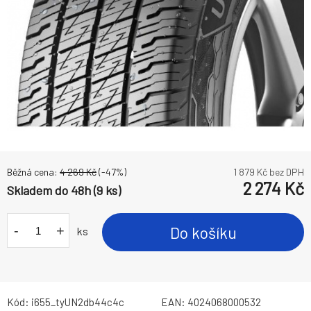
Běžná cena:
4 269
Kč
(-
47
%)
1 879
Kč bez DPH
2 274
Kč
Skladem do 48h (9 ks)
-
+
Do košíku
ks
Kód:
i655_tyUN2db44c4c
EAN:
4024068000532