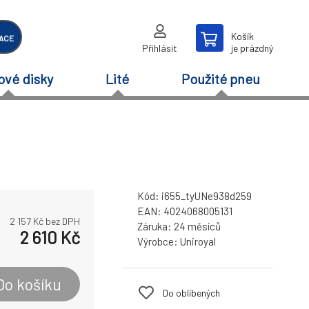
Košík
ACE
Přihlásit
je prázdný
ové disky
Lité
Použité pneu
Kód:
i655_tyUNe938d259
EAN:
4024068005131
2 157
Kč bez DPH
Záruka:
24 měsíců
2 610
Kč
Výrobce:
Uniroyal
Do košíku
Do oblíbených