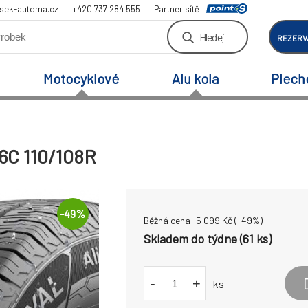
sek-automa.cz
+420 737 284 555
Partner sítě
Hledej
REZERV
Motocyklové
Alu kola
Plech
16C 110/108R
-
49
%
Běžná cena:
5 099
Kč
(-
49
%)
Skladem do týdne (61 ks)
-
+
ks