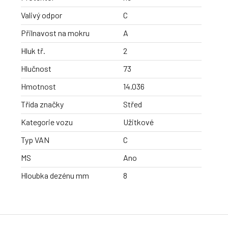
Valivý odpor
C
Přilnavost na mokru
A
Hluk tř.
2
Hlučnost
73
Hmotnost
14.036
Třída značky
Střed
Kategorie vozu
Užitkové
Typ VAN
C
MS
Ano
Hloubka dezénu mm
8