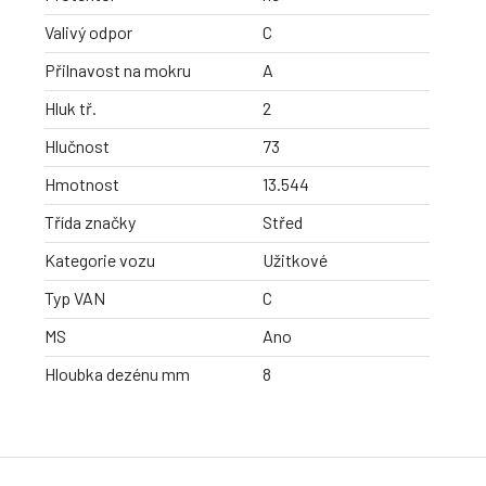
Valivý odpor
C
Přilnavost na mokru
A
Hluk tř.
2
Hlučnost
73
Hmotnost
13.544
Třída značky
Střed
Kategorie vozu
Užitkové
Typ VAN
C
MS
Ano
Hloubka dezénu mm
8