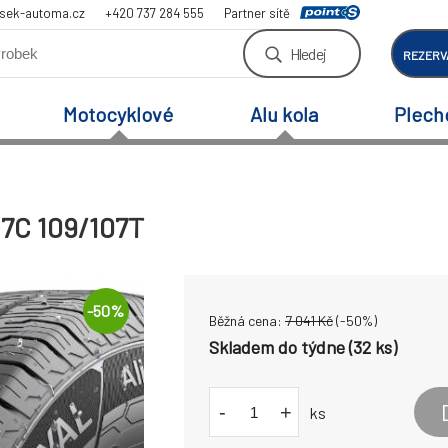
sek-automa.cz
+420 737 284 555
Partner sítě
Hledej
REZERV
Motocyklové
Alu kola
Plech
17C 109/107T
-
50
%
Běžná cena:
7 041
Kč
(-
50
%)
Skladem do týdne (32 ks)
-
+
ks