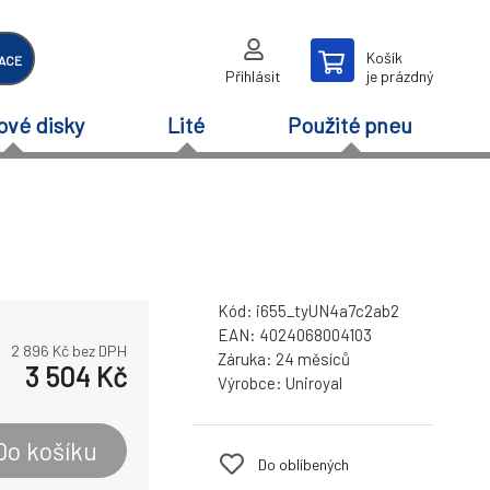
Košík
ACE
Přihlásit
je prázdný
ové disky
Lité
Použité pneu
Kód:
i655_tyUN4a7c2ab2
EAN:
4024068004103
2 896
Kč bez DPH
Záruka:
24 měsíců
3 504
Kč
Výrobce:
Uniroyal
Do košíku
Do oblíbených