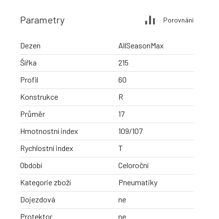
Parametry
Porovnání
Dezen
AllSeasonMax
Šířka
215
Profil
60
Konstrukce
R
Průměr
17
Hmotnostní index
109/107
Rychlostní index
T
Období
Celoroční
Kategorie zboží
Pneumatiky
Dojezdová
ne
Protektor
ne