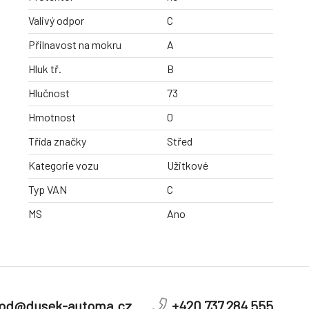
Valivý odpor
C
Přilnavost na mokru
A
Hluk tř.
B
Hlučnost
73
Hmotnost
0
Třída značky
Střed
Kategorie vozu
Užitkové
Typ VAN
C
MS
Ano
od@dusek-automa.cz
+420 737 284 555