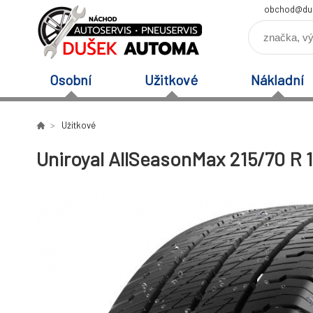
obchod@du
Osobní
Užitkové
Nákladní
Užitkové
Uniroyal AllSeasonMax 215/70 R 