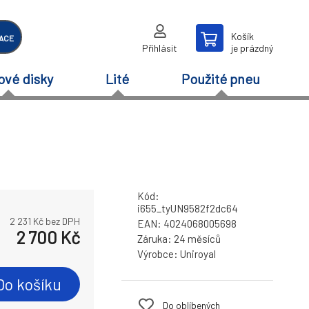
Košík
ACE
Přihlásit
je prázdný
ové disky
Lité
Použité pneu
Kód:
i655_tyUN9582f2dc64
2 231
Kč bez DPH
EAN:
4024068005698
2 700
Kč
Záruka:
24 měsíců
Výrobce:
Uniroyal
Do košíku
Do oblíbených