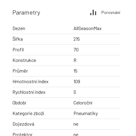
Parametry
Porovnání
Dezen
AllSeasonMax
Šířka
215
Profil
70
Konstrukce
R
Průměr
15
Hmotnostní index
109
Rychlostní index
S
Období
Celoroční
Kategorie zboží
Pneumatiky
Dojezdová
ne
Protektor
ne