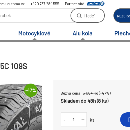
sek-automa.cz
+420 737 284 555
Partner sítě
Hledej
REZERV
Motocyklové
Alu kola
Plech
15C 109S
-
47
%
Běžná cena:
5 084
Kč
(-
47
%)
Skladem do 48h (8 ks)
-
+
ks