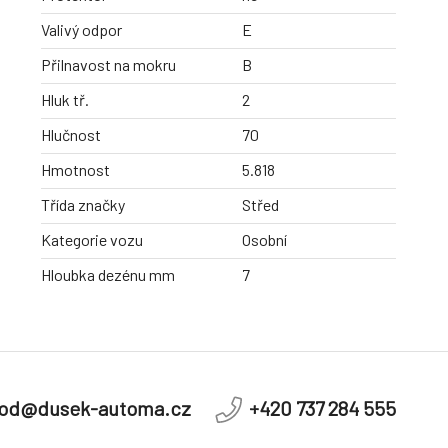
Valivý odpor
E
Přilnavost na mokru
B
Hluk tř.
2
Hlučnost
70
Hmotnost
5.818
Třída značky
Střed
Kategorie vozu
Osobní
Hloubka dezénu mm
7
od@dusek-automa.cz
+420 737 284 555