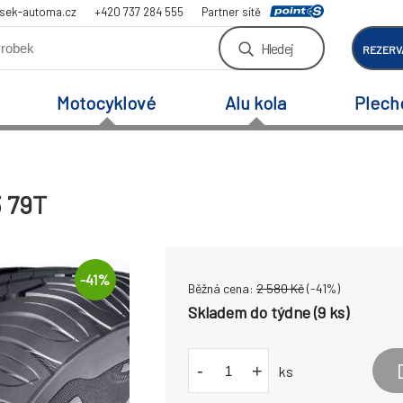
sek-automa.cz
+420 737 284 555
Partner sítě
Hledej
REZERV
Motocyklové
Alu kola
Plech
3 79T
-
41
%
Běžná cena:
2 580
Kč
(-
41
%)
Skladem do týdne (9 ks)
-
+
ks