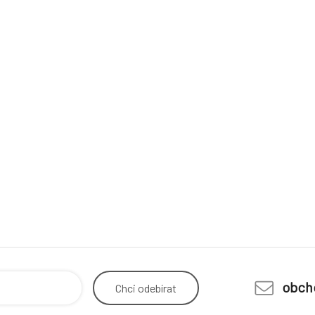
obch
Chci
odebírat