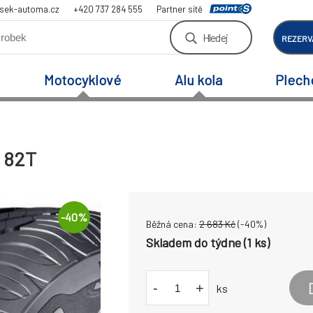
sek-automa.cz
+420 737 284 555
Partner sítě
Hledej
REZERV
Motocyklové
Alu kola
Plech
3 82T
-
40
%
Běžná cena:
2 683
Kč
(-
40
%)
Skladem do týdne (1 ks)
-
+
ks