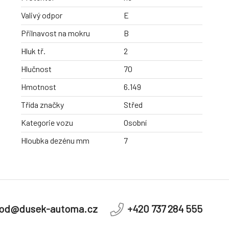
Valivý odpor
E
Přilnavost na mokru
B
Hluk tř.
2
Hlučnost
70
Hmotnost
6.149
Třída značky
Střed
Kategorie vozu
Osobní
Hloubka dezénu mm
7
od@dusek-automa.cz
+420 737 284 555