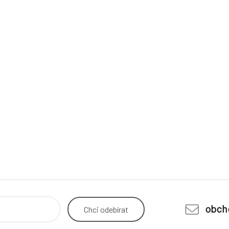
obch
Chci
odebírat