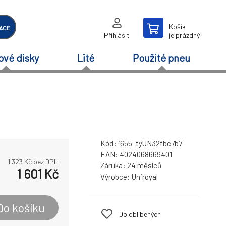
Košík
ACE
Přihlásit
je prázdný
ové disky
Lité
Použité pneu
Kód:
i655_tyUN32fbc7b7
EAN:
4024068669401
1 323
Kč bez DPH
Záruka:
24 měsíců
1 601
Kč
Výrobce:
Uniroyal
Do košíku
Do oblíbených