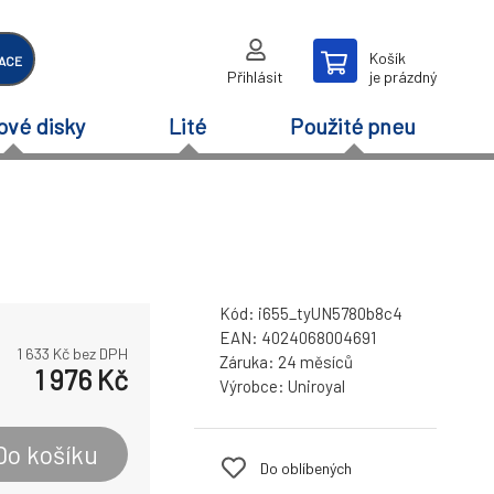
Košík
ACE
Přihlásit
je prázdný
ové disky
Lité
Použité pneu
Kód:
i655_tyUN5780b8c4
EAN:
4024068004691
1 633
Kč bez DPH
Záruka:
24 měsíců
1 976
Kč
Výrobce:
Uniroyal
Do košíku
Do oblíbených