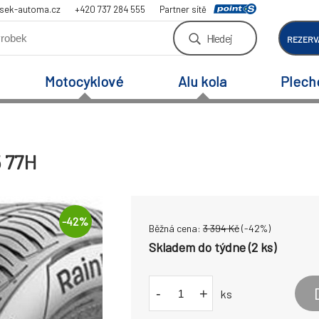
sek-automa.cz
+420 737 284 555
Partner sítě
Hledej
REZERV
Motocyklové
Alu kola
Plech
5 77H
-
42
%
Běžná cena:
3 394
Kč
(-
42
%)
Skladem do týdne (2 ks)
-
+
ks