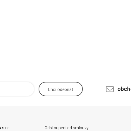
obch
Chci
odebírat
.r.o.
Odstoupení od smlouvy