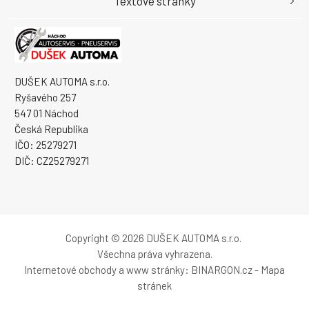
Textové stránky
DUŠEK AUTOMA s.r.o.
Ryšavého 257
547 01 Náchod
Česká Republika
IČO: 25279271
DIČ: CZ25279271
Copyright © 2026 DUŠEK AUTOMA s.r.o.
Všechna práva vyhrazena.
Internetové obchody
a
www stránky
:
BINARGON.cz
-
Mapa
stránek