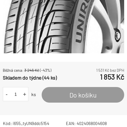
Běžná cena:
3 246
Kč
(-
43
%)
1 531
Kč bez DPH
1 853
Kč
Skladem do týdne (44 ks)
-
+
Do košíku
ks
Kód:
i655_tyUN9ddc5154
EAN:
4024068004608