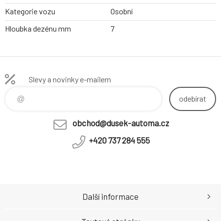
Kategorie vozu
Osobní
Hloubka dezénu mm
7
Slevy a novinky e-mailem
odebírat
obchod@dusek-automa.cz
+420 737 284 555
Další informace