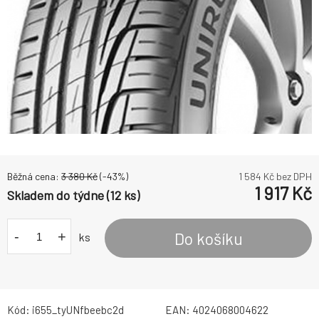
Běžná cena:
3 380
Kč
(-
43
%)
1 584
Kč bez DPH
1 917
Kč
Skladem do týdne (12 ks)
-
+
Do košíku
ks
Kód:
i655_tyUNfbeebc2d
EAN:
4024068004622