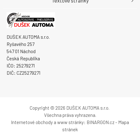
Textové stránky
DUŠEK AUTOMA s.r.o.
Ryšavého 257
547 01 Náchod
Česká Republika
IČO: 25279271
DIČ: CZ25279271
Copyright © 2026 DUŠEK AUTOMA s.r.o.
Všechna práva vyhrazena.
Internetové obchody
a
www stránky
:
BINARGON.cz
-
Mapa
stránek