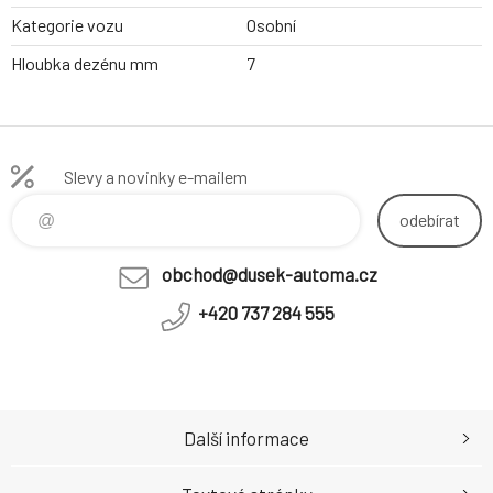
Kategorie vozu
Osobní
Hloubka dezénu mm
7
Slevy a novinky e-mailem
odebírat
obchod@dusek-automa.cz
+420 737 284 555
Další informace