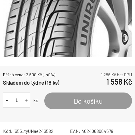
Běžná cena:
2 609
Kč
(-
40
%)
1 286
Kč bez DPH
1 556
Kč
Skladem do týdne (16 ks)
-
+
Do košíku
ks
Kód:
i655_tyUNae246582
EAN:
4024068004578