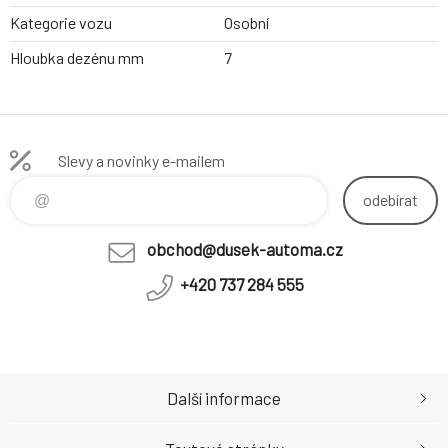
Kategorie vozu
Osobní
Hloubka dezénu mm
7
Slevy a novinky e-mailem
odebírat
obchod@dusek-automa.cz
+420 737 284 555
Další informace