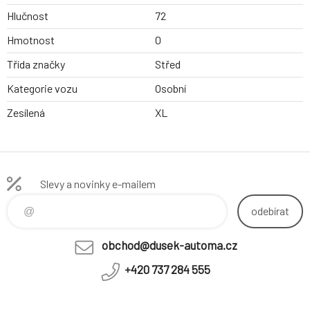
Hlučnost
72
Hmotnost
0
Třída značky
Střed
Kategorie vozu
Osobní
Zesílená
XL
Slevy a novinky e-mailem
odebírat
obchod@dusek-automa.cz
+420 737 284 555