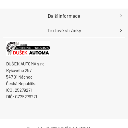
Další informace
Textové stránky
DUŠEK AUTOMA s.r.o.
Ryšavého 257
547 01 Náchod
Česká Republika
IČO: 25279271
DIČ: CZ25279271