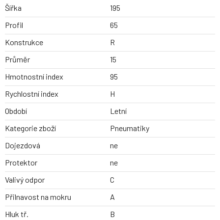
Šířka
195
Profil
65
Konstrukce
R
Průměr
15
Hmotnostní index
95
Rychlostní index
H
Období
Letní
Kategorie zboží
Pneumatiky
Dojezdová
ne
Protektor
ne
Valivý odpor
C
Přilnavost na mokru
A
Hluk tř.
B