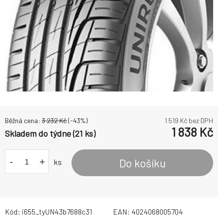
Běžná cena:
3 232
Kč
(-
43
%)
1 519
Kč bez DPH
1 838
Kč
Skladem do týdne (21 ks)
-
+
Do košíku
ks
Kód:
i655_tyUN43b7688c31
EAN:
4024068005704