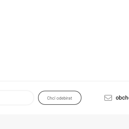
obch
Chci
odebírat