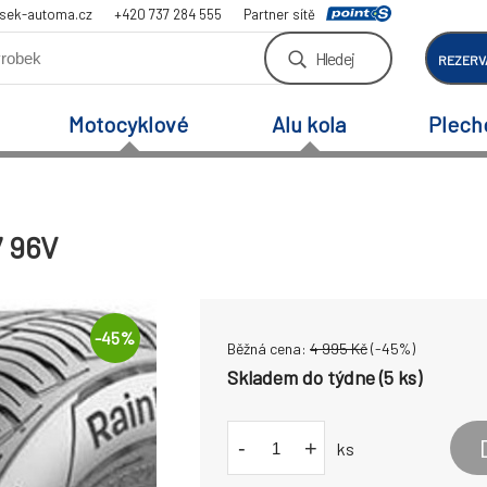
sek-automa.cz
+420 737 284 555
Partner sítě
Hledej
REZERV
Motocyklové
Alu kola
Plech
7 96V
-
45
%
Běžná cena:
4 995
Kč
(-
45
%)
Skladem do týdne (5 ks)
-
+
ks