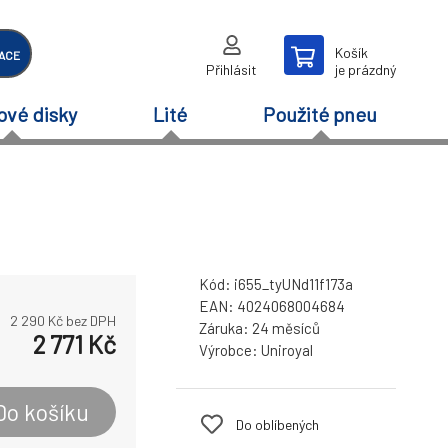
Košík
ACE
Přihlásit
je prázdný
ové disky
Lité
Použité pneu
Kód:
i655_tyUNd11f173a
EAN:
4024068004684
2 290
Kč bez DPH
Záruka:
24 měsíců
2 771
Kč
Výrobce:
Uniroyal
Do košíku
Do oblíbených