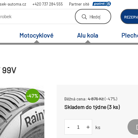
sek-automa.cz
+420 737 284 555
Partner sítě
Hledej
REZERV
Motocyklové
Alu kola
Plech
7 99V
-
47
%
Běžná cena:
4 876
Kč
(-
47
%)
Skladem do týdne (3 ks)
-
+
ks