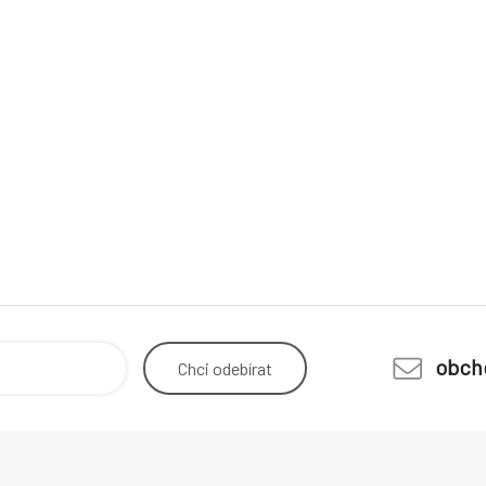
obch
Chci
odebírat