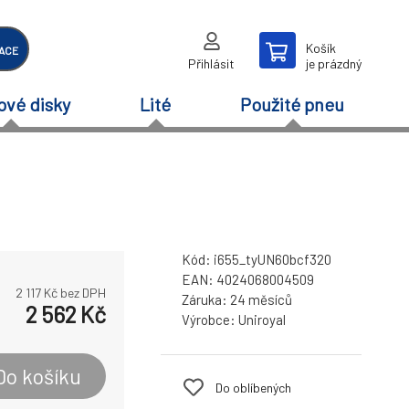
Košík
ACE
Přihlásit
je prázdný
ové disky
Lité
Použité pneu
Kód:
i655_tyUN60bcf320
EAN:
4024068004509
2 117
Kč bez DPH
Záruka:
24 měsíců
2 562
Kč
Výrobce:
Uniroyal
Do košíku
Do oblíbených