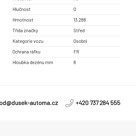
Hlučnost
0
Hmotnost
13.288
Třída značky
Střed
Kategorie vozu
Osobní
Ochrana ráfku
FR
Hloubka dezénu mm
8
od@dusek-automa.cz
+420 737 284 555