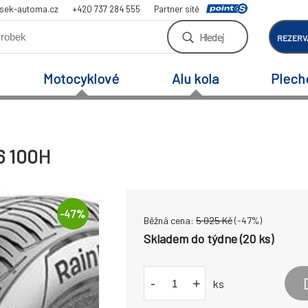
sek-automa.cz
+420 737 284 555
Partner sítě
Hledej
REZERV
Motocyklové
Alu kola
Plech
6 100H
-
47
%
Běžná cena:
5 025
Kč
(-
47
%)
Skladem do týdne (20 ks)
-
+
ks