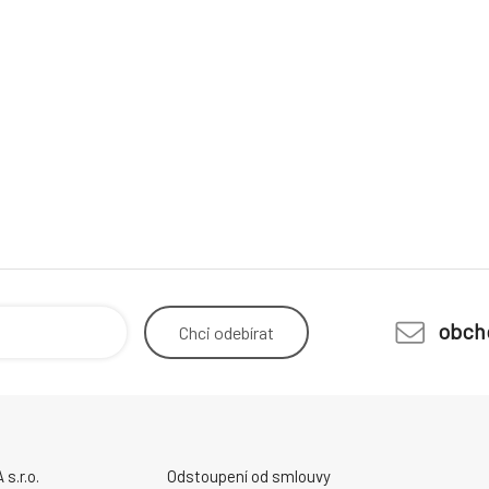
obch
Chci
odebírat
.r.o.
Odstoupení od smlouvy