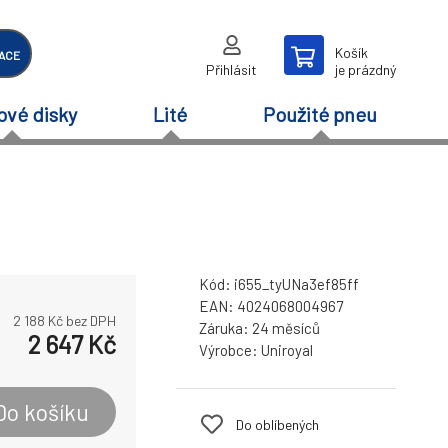
Košík
ACE
Přihlásit
je prázdný
ové disky
Lité
Použité pneu
Kód:
i655_tyUNa3ef85ff
EAN:
4024068004967
2 188
Kč bez DPH
Záruka:
24 měsíců
2 647
Kč
Výrobce:
Uniroyal
Do košíku
Do oblíbených