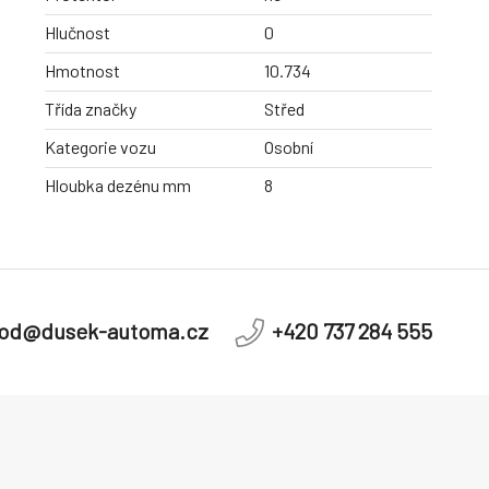
Hlučnost
0
Hmotnost
10.734
Třída značky
Střed
Kategorie vozu
Osobní
Hloubka dezénu mm
8
od@dusek-automa.cz
+420 737 284 555