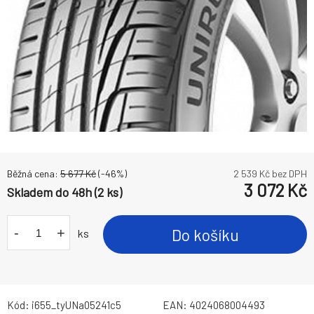
Běžná cena:
5 677
Kč
(-
46
%)
2 539
Kč bez DPH
3 072
Kč
Skladem do 48h (2 ks)
-
+
Do košíku
ks
Kód:
i655_tyUNa05241c5
EAN:
4024068004493