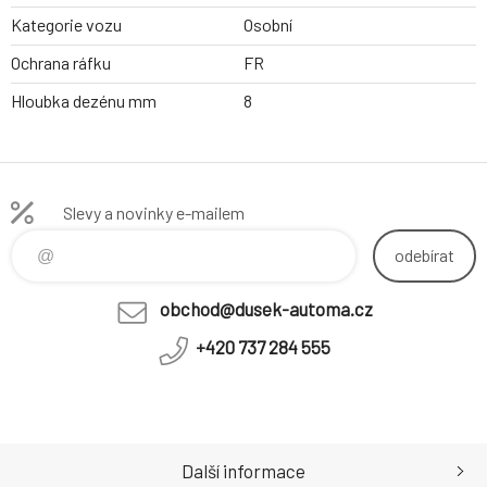
Kategorie vozu
Osobní
Ochrana ráfku
FR
Hloubka dezénu mm
8
Slevy a novinky e-mailem
odebírat
obchod@dusek-automa.cz
+420 737 284 555
Další informace