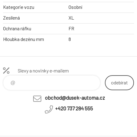
Kategorie vozu
Osobní
Zesílená
XL
Ochrana ráfku
FR
Hloubka dezénu mm
8
Slevy a novinky e-mailem
odebírat
obchod@dusek-automa.cz
+420 737 284 555