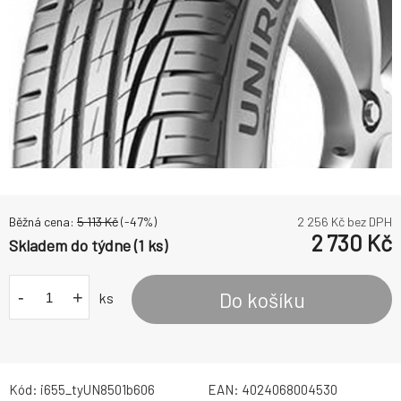
Běžná cena:
5 113
Kč
(-
47
%)
2 256
Kč bez DPH
2 730
Kč
Skladem do týdne (1 ks)
-
+
Do košíku
ks
Kód:
i655_tyUN8501b606
EAN:
4024068004530