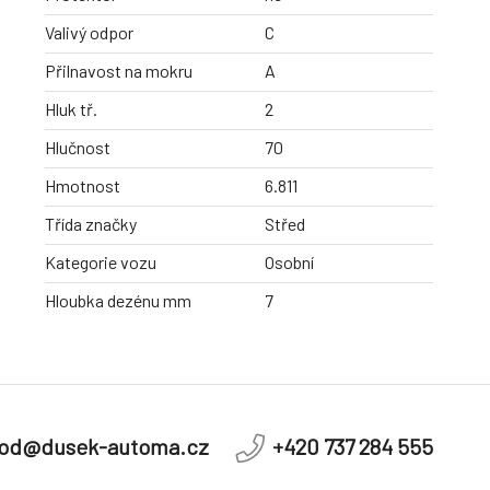
Valivý odpor
C
Přilnavost na mokru
A
Hluk tř.
2
Hlučnost
70
Hmotnost
6.811
Třída značky
Střed
Kategorie vozu
Osobní
Hloubka dezénu mm
7
od@dusek-automa.cz
+420 737 284 555