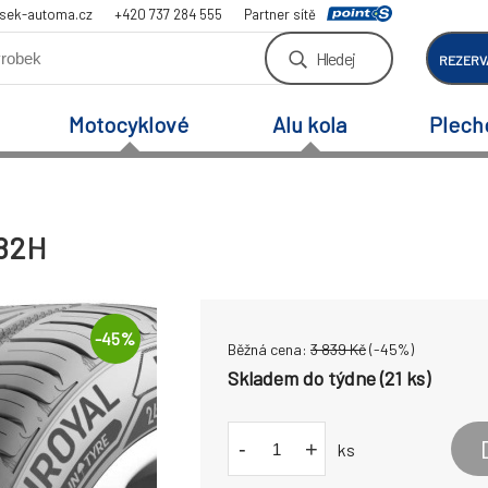
sek-automa.cz
+420 737 284 555
Partner sítě
Hledej
REZERV
Motocyklové
Alu kola
Plech
 82H
-
45
%
Běžná cena:
3 839
Kč
(-
45
%)
Skladem do týdne (21 ks)
-
+
ks