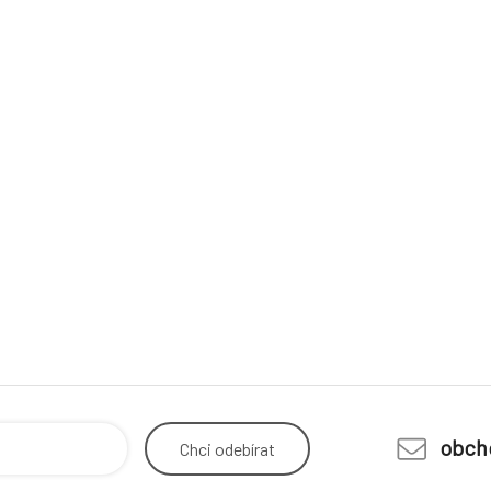
obch
Chci
odebírat