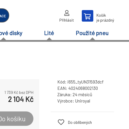
Košík
ACE
Přihlásit
je prázdný
ové disky
Lité
Použité pneu
Kód:
i655_tyUN31593dcf
EAN:
4024068002130
1 739
Kč bez DPH
Záruka:
24 měsíců
2 104
Kč
Výrobce:
Uniroyal
Do košíku
Do oblíbených