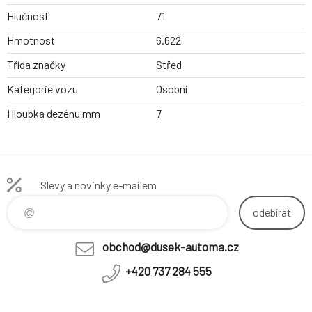
Hlučnost
71
Hmotnost
6.622
Třída značky
Střed
Kategorie vozu
Osobní
Hloubka dezénu mm
7
Slevy a novinky e-mailem
odebírat
obchod@dusek-automa.cz
+420 737 284 555