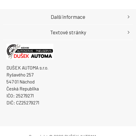
Další informace
Textové stránky
DUŠEK AUTOMA s.r.o.
Ryšavého 257
547 01 Náchod
Česká Republika
IČO: 25279271
DIČ: CZ25279271