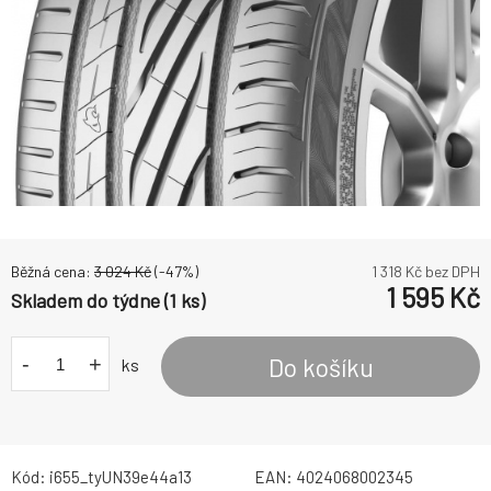
Běžná cena:
3 024
Kč
(-
47
%)
1 318
Kč bez DPH
1 595
Kč
Skladem do týdne (1 ks)
-
+
Do košíku
ks
Kód:
i655_tyUN39e44a13
EAN:
4024068002345