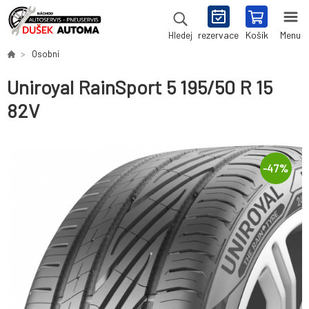
rezervace
Košík
Menu
Hledej
Osobní
Uniroyal RainSport 5 195/50 R 15
82V
-
47
%