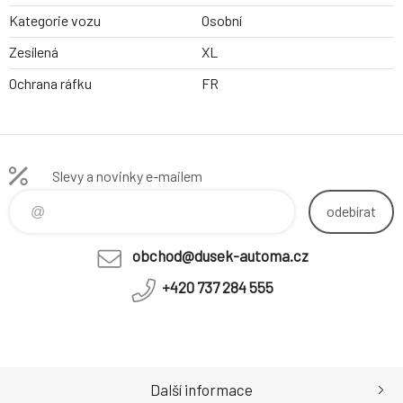
Kategorie vozu
Osobní
Zesílená
XL
Ochrana ráfku
FR
Slevy a novinky e-mailem
odebírat
obchod@dusek-automa.cz
+420 737 284 555
Další informace