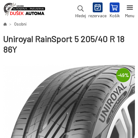
rezervace
Košík
Menu
Hledej
Osobní
Uniroyal RainSport 5 205/40 R 18
86Y
-
49
%