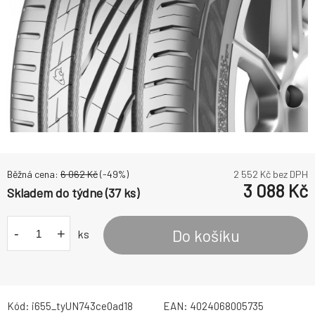
Běžná cena:
6 062
Kč
(-
49
%)
2 552
Kč bez DPH
3 088
Kč
Skladem do týdne (37 ks)
-
+
Do košíku
ks
Kód:
i655_tyUN743ce0ad18
EAN:
4024068005735