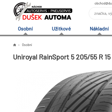
obchod@du
Osobní
Užitkové
Nákladní
Osobní
Uniroyal RainSport 5 205/55 R 15