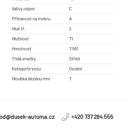
Valivý odpor
C
Přilnavost na mokru
A
Hluk tř.
2
Hlučnost
71
Hmotnost
7.561
Třída značky
Střed
Kategorie vozu
Osobní
Hloubka dezénu mm
7
od@dusek-automa.cz
+420 737 284 555