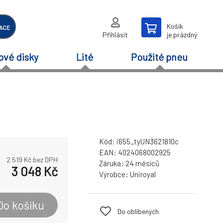
Košík
ACE
Přihlásit
je prázdný
ové disky
Lité
Použité pneu
Kód:
i655_tyUN3621810c
EAN:
4024068002925
2 519
Kč bez DPH
Záruka:
24 měsíců
3 048
Kč
Výrobce:
Uniroyal
Do košíku
Do oblíbených