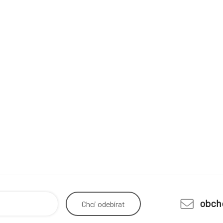
obch
Chci
odebírat