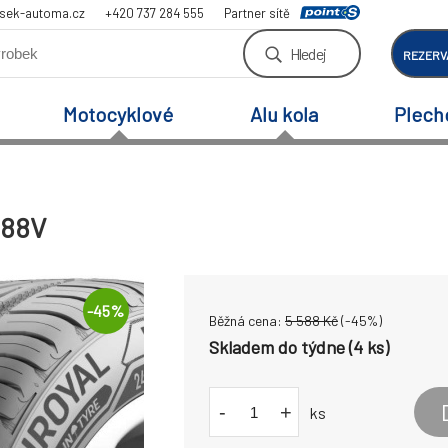
sek-automa.cz
+420 737 284 555
Partner sítě
Hledej
REZERV
Motocyklové
Alu kola
Plech
 88V
-
45
%
Běžná cena:
5 588
Kč
(-
45
%)
Skladem do týdne (4 ks)
-
+
ks