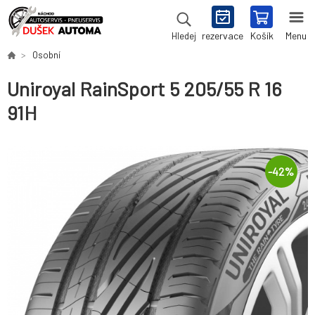
rezervace
Košík
Menu
Hledej
Osobní
Uniroyal RainSport 5 205/55 R 16
91H
-
42
%