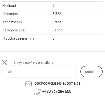
Hlučnost
71
Hmotnost
8.322
Třída značky
Střed
Kategorie vozu
Osobní
Hloubka dezénu mm
8
Slevy a novinky e-mailem
odebírat
obchod@dusek-automa.cz
+420 737 284 555