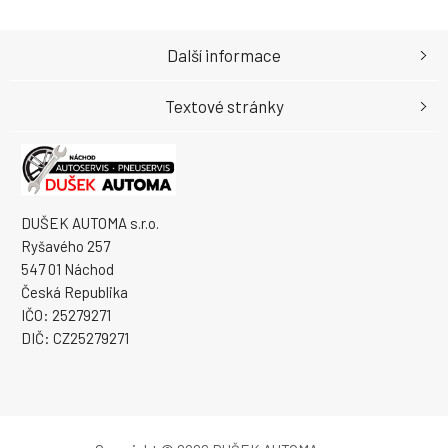
Další informace
Textové stránky
DUŠEK AUTOMA s.r.o.
Ryšavého 257
547 01 Náchod
Česká Republika
IČO: 25279271
DIČ: CZ25279271