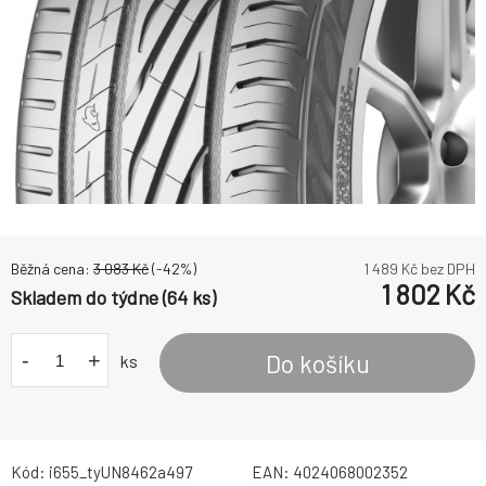
Běžná cena:
3 083
Kč
(-
42
%)
1 489
Kč bez DPH
1 802
Kč
Skladem do týdne (64 ks)
-
+
Do košíku
ks
Kód:
i655_tyUN8462a497
EAN:
4024068002352