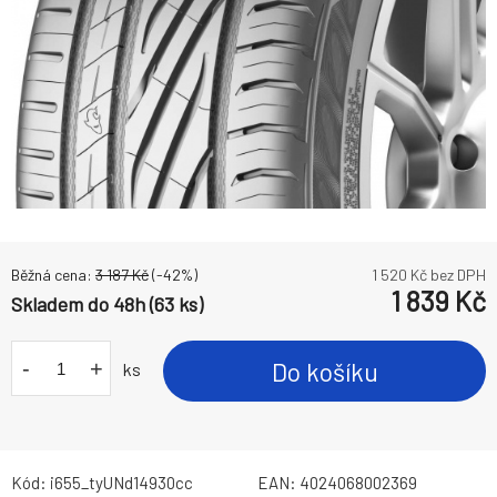
Běžná cena:
3 187
Kč
(-
42
%)
1 520
Kč bez DPH
1 839
Kč
Skladem do 48h (63 ks)
-
+
Do košíku
ks
Kód:
i655_tyUNd14930cc
EAN:
4024068002369