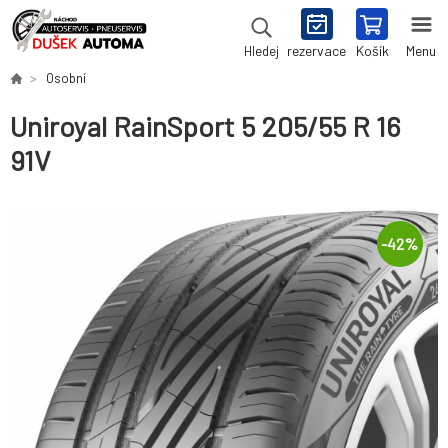
rezervace
Košík
Menu
Hledej
Osobní
Uniroyal RainSport 5 205/55 R 16
91V
-
42
%