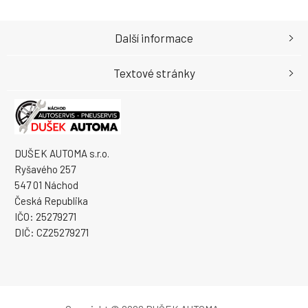
Další informace
Textové stránky
DUŠEK AUTOMA s.r.o.
Ryšavého 257
547 01 Náchod
Česká Republika
IČO: 25279271
DIČ: CZ25279271