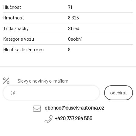
Hlučnost
71
Hmotnost
8.325
Třída značky
Střed
Kategorie vozu
Osobní
Hloubka dezénu mm
8
Slevy a novinky e-mailem
odebírat
obchod@dusek-automa.cz
+420 737 284 555