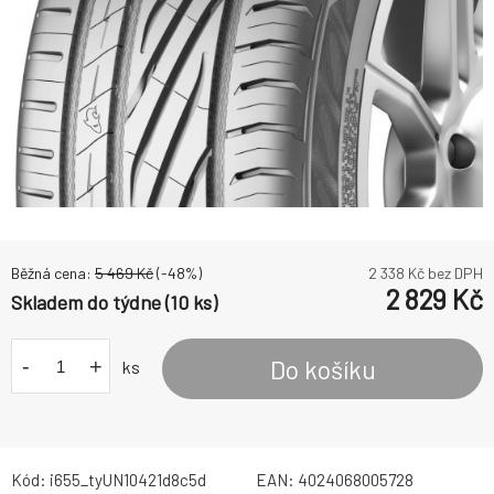
Běžná cena:
5 469
Kč
(-
48
%)
2 338
Kč bez DPH
2 829
Kč
Skladem do týdne (10 ks)
-
+
Do košíku
ks
Kód:
i655_tyUN10421d8c5d
EAN:
4024068005728