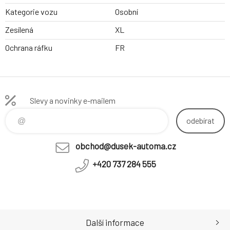
Kategorie vozu
Osobní
Zesílená
XL
Ochrana ráfku
FR
Slevy a novinky e-mailem
odebírat
obchod@dusek-automa.cz
+420 737 284 555
Další informace