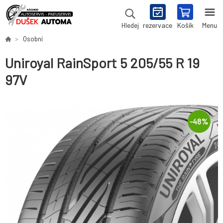
rezervace
Košík
Menu
Hledej
Osobní
Uniroyal RainSport 5 205/55 R 19
97V
-
48
%