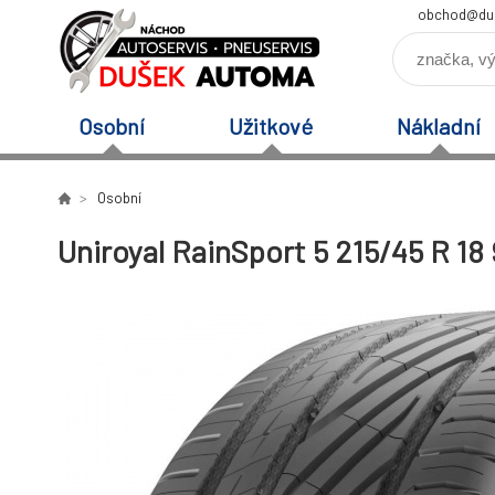
obchod@du
Osobní
Užitkové
Nákladní
Osobní
Uniroyal RainSport 5 215/45 R 18