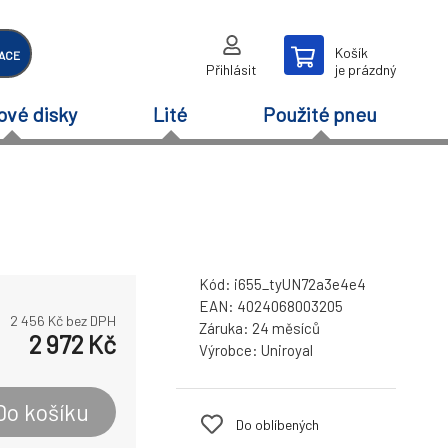
Košík
ACE
Přihlásit
je prázdný
ové disky
Lité
Použité pneu
Kód:
i655_tyUN72a3e4e4
EAN:
4024068003205
2 456
Kč bez DPH
Záruka:
24 měsíců
2 972
Kč
Výrobce:
Uniroyal
Do košíku
Do oblíbených