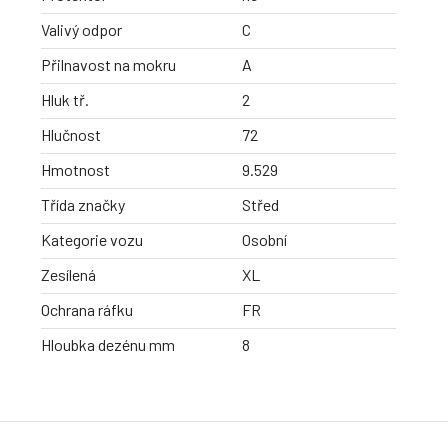
Valivý odpor
C
Přilnavost na mokru
A
Hluk tř.
2
Hlučnost
72
Hmotnost
9.529
Třída značky
Střed
Kategorie vozu
Osobní
Zesílená
XL
Ochrana ráfku
FR
Hloubka dezénu mm
8