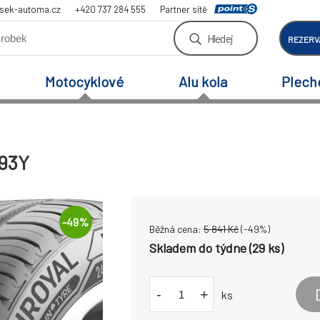
sek-automa.cz
+420 737 284 555
Partner sítě
Hledej
REZERV
Motocyklové
Alu kola
Plech
 93Y
-
49
%
Běžná cena:
5 841
Kč
(-
49
%)
Skladem do týdne (29 ks)
-
+
ks