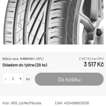
Běžná cena:
6 892
Kč
(-
49
%)
2 907
Kč bez DPH
3 517
Kč
Skladem do týdne (29 ks)
-
+
Do košíku
ks
Kód:
i655_tyUNe3f9ceda
EAN:
4024068003038