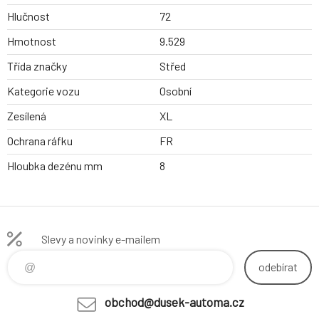
Hlučnost
72
Hmotnost
9.529
Třída značky
Střed
Kategorie vozu
Osobní
Zesílená
XL
Ochrana ráfku
FR
Hloubka dezénu mm
8
Slevy a novinky e-mailem
odebírat
obchod@dusek-automa.cz