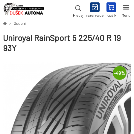
rezervace
Košík
Menu
Hledej
Osobní
Uniroyal RainSport 5 225/40 R 19
93Y
-
49
%