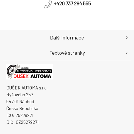
+420 737 284 555
Další informace
Textové stránky
DUŠEK AUTOMA s.r.o.
Ryšavého 257
547 01 Náchod
Česká Republika
IČO: 25279271
DIČ: CZ25279271