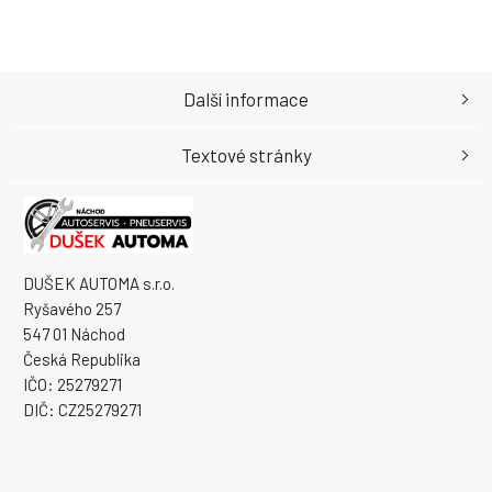
Další informace
Textové stránky
DUŠEK AUTOMA s.r.o.
Ryšavého 257
547 01 Náchod
Česká Republika
IČO: 25279271
DIČ: CZ25279271