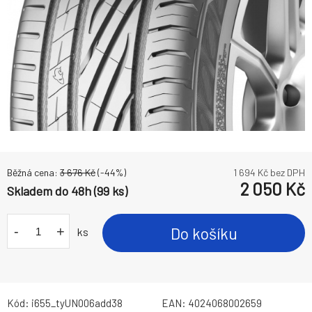
Běžná cena:
3 676
Kč
(-
44
%)
1 694
Kč bez DPH
2 050
Kč
Skladem do 48h (99 ks)
-
+
Do košíku
ks
Kód:
i655_tyUN006add38
EAN:
4024068002659