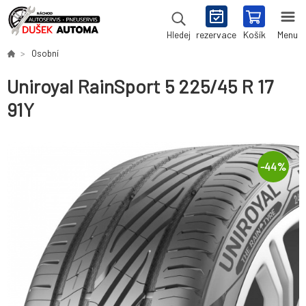
rezervace
Košík
Menu
Hledej
Osobní
Uniroyal RainSport 5 225/45 R 17
91Y
-
44
%