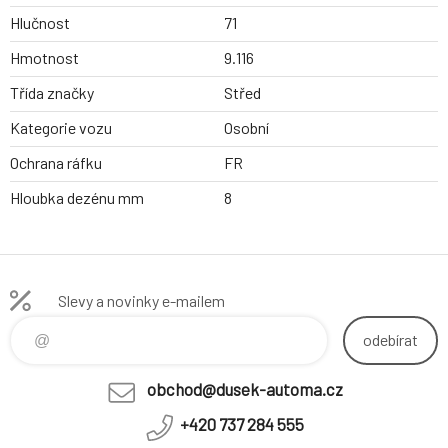
Hlučnost
71
Hmotnost
9.116
Třída značky
Střed
Kategorie vozu
Osobní
Ochrana ráfku
FR
Hloubka dezénu mm
8
Slevy a novinky e-mailem
odebírat
obchod@dusek-automa.cz
+420 737 284 555