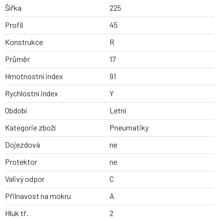
Šířka
225
Profil
45
Konstrukce
R
Průměr
17
Hmotnostní index
91
Rychlostní index
Y
Období
Letní
Kategorie zboží
Pneumatiky
Dojezdová
ne
Protektor
ne
Valivý odpor
C
Přilnavost na mokru
A
Hluk tř.
2