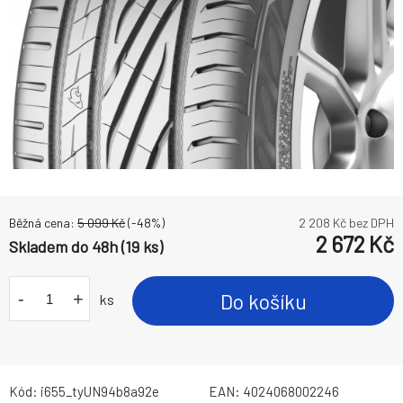
Běžná cena:
5 099
Kč
(-
48
%)
2 208
Kč bez DPH
2 672
Kč
Skladem do 48h (19 ks)
-
+
Do košíku
ks
Kód:
i655_tyUN94b8a92e
EAN:
4024068002246