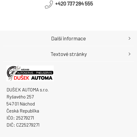
+420 737 284 555
Další informace
Textové stránky
DUŠEK AUTOMA s.r.o.
Ryšavého 257
547 01 Náchod
Česká Republika
IČO: 25279271
DIČ: CZ25279271