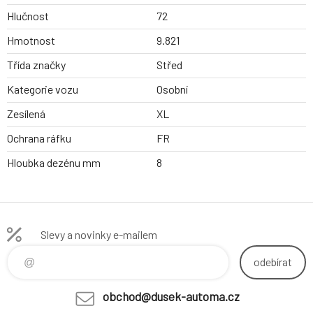
Hlučnost
72
Hmotnost
9.821
Třída značky
Střed
Kategorie vozu
Osobní
Zesílená
XL
Ochrana ráfku
FR
Hloubka dezénu mm
8
Slevy a novinky e-mailem
odebírat
obchod@dusek-automa.cz