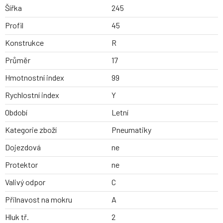
Šířka
245
Profil
45
Konstrukce
R
Průměr
17
Hmotnostní index
99
Rychlostní index
Y
Období
Letní
Kategorie zboží
Pneumatiky
Dojezdová
ne
Protektor
ne
Valivý odpor
C
Přilnavost na mokru
A
Hluk tř.
2