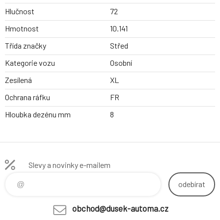
Hlučnost
72
Hmotnost
10.141
Třída značky
Střed
Kategorie vozu
Osobní
Zesílená
XL
Ochrana ráfku
FR
Hloubka dezénu mm
8
Slevy a novinky e-mailem
odebírat
obchod@dusek-automa.cz