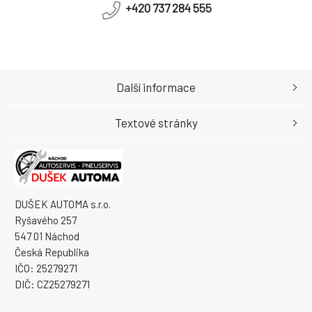
+420 737 284 555
Další informace
Textové stránky
DUŠEK AUTOMA s.r.o.
Ryšavého 257
547 01 Náchod
Česká Republika
IČO: 25279271
DIČ: CZ25279271