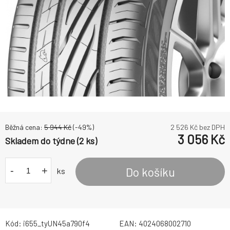
Běžná cena:
5 944
Kč
(-
49
%)
2 526
Kč bez DPH
3 056
Kč
Skladem do týdne (2 ks)
-
+
Do košíku
ks
Kód:
i655_tyUN45a790f4
EAN:
4024068002710