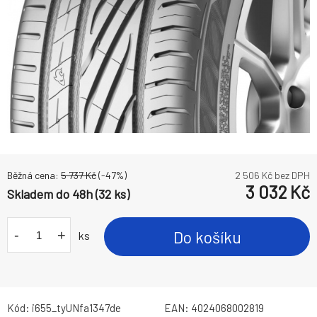
Běžná cena:
5 737
Kč
(-
47
%)
2 506
Kč bez DPH
3 032
Kč
Skladem do 48h (32 ks)
-
+
Do košíku
ks
Kód:
i655_tyUNfa1347de
EAN:
4024068002819