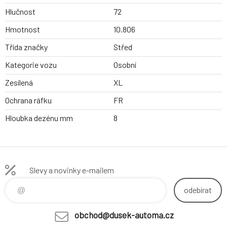
Hlučnost
72
Hmotnost
10.806
Třída značky
Střed
Kategorie vozu
Osobní
Zesílená
XL
Ochrana ráfku
FR
Hloubka dezénu mm
8
Slevy a novinky e-mailem
odebírat
obchod@dusek-automa.cz