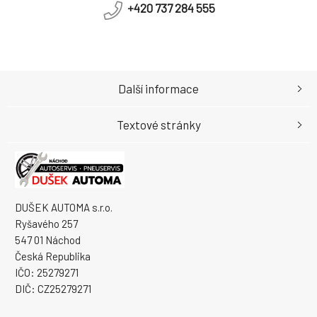
+420 737 284 555
Další informace
Textové stránky
DUŠEK AUTOMA s.r.o.
Ryšavého 257
547 01 Náchod
Česká Republika
IČO: 25279271
DIČ: CZ25279271