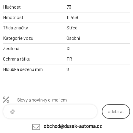
Hlučnost
73
Hmotnost
11.459
Třída značky
Střed
Kategorie vozu
Osobní
Zesílená
XL
Ochrana ráfku
FR
Hloubka dezénu mm
8
Slevy a novinky e-mailem
odebírat
obchod@dusek-automa.cz