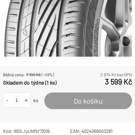
Běžná cena:
7 100
Kč
(-
49
%)
2 974
Kč bez DPH
3 599
Kč
Skladem do týdne (1 ks)
-
+
Do košíku
ks
Kód:
i655_tyUNfbf71019
EAN:
4024068003281