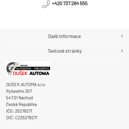
+420 737 284 555
Další informace
Textové stránky
DUŠEK AUTOMA s.r.o.
Ryšavého 257
547 01 Náchod
Česká Republika
IČO: 25279271
DIČ: CZ25279271