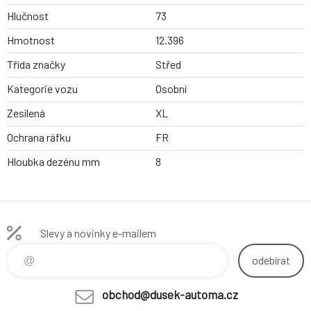
Hlučnost
73
Hmotnost
12.396
Třída značky
Střed
Kategorie vozu
Osobní
Zesílená
XL
Ochrana ráfku
FR
Hloubka dezénu mm
8
Slevy a novinky e-mailem
odebírat
obchod@dusek-automa.cz