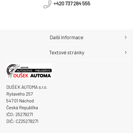
+420 737 284 555
Další informace
Textové stránky
DUŠEK AUTOMA s.r.o.
Ryšavého 257
547 01 Náchod
Česká Republika
IČO: 25279271
DIČ: CZ25279271