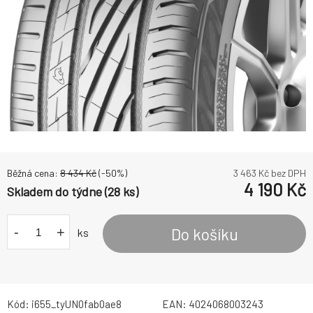
Běžná cena:
8 434
Kč
(-
50
%)
3 463
Kč bez DPH
4 190
Kč
Skladem do týdne (28 ks)
-
+
Do košíku
ks
Kód:
i655_tyUN0fab0ae8
EAN:
4024068003243