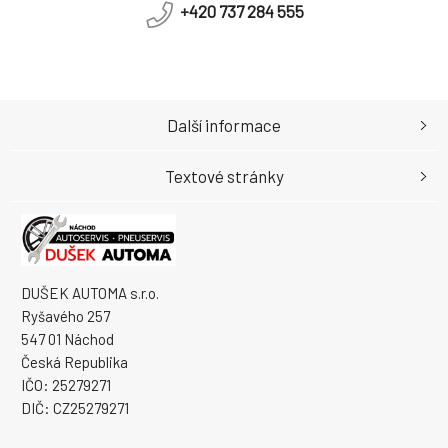
+420 737 284 555
Další informace
Textové stránky
DUŠEK AUTOMA s.r.o.
Ryšavého 257
547 01 Náchod
Česká Republika
IČO: 25279271
DIČ: CZ25279271