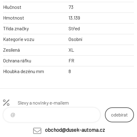
Hlučnost
73
Hmotnost
13.139
Třída značky
Střed
Kategorie vozu
Osobní
Zesílená
XL
Ochrana ráfku
FR
Hloubka dezénu mm
8
Slevy a novinky e-mailem
odebírat
obchod@dusek-automa.cz