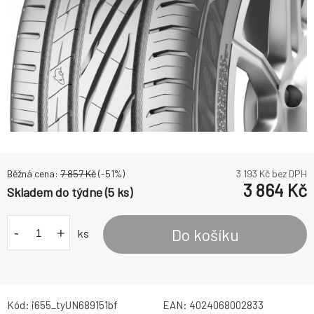
Běžná cena:
7 857
Kč
(-
51
%)
3 193
Kč bez DPH
3 864
Kč
Skladem do týdne (5 ks)
-
+
Do košíku
ks
Kód:
i655_tyUN689151bf
EAN:
4024068002833