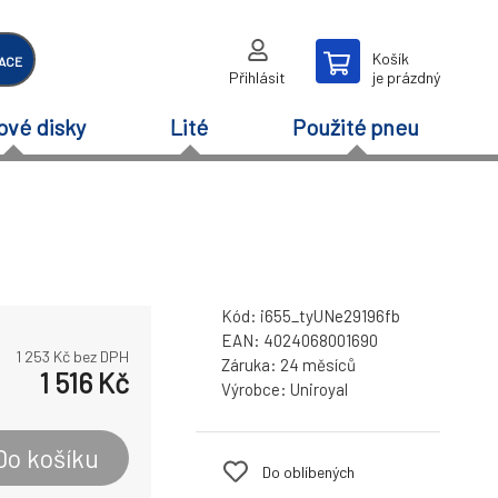
Košík
ACE
Přihlásit
je prázdný
ové disky
Lité
Použité pneu
Kód:
i655_tyUNe29196fb
EAN:
4024068001690
1 253
Kč bez DPH
Záruka:
24 měsíců
1 516
Kč
Výrobce:
Uniroyal
Do košíku
Do oblíbených