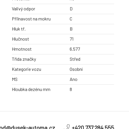
Valivý odpor
D
Přilnavost na mokru
C
Hluk tř.
B
Hlučnost
71
Hmotnost
6.577
Třída značky
Střed
Kategorie vozu
Osobní
MS
Ano
Hloubka dezénu mm
8
od@dusek-automa.cz
+420 737 284 555