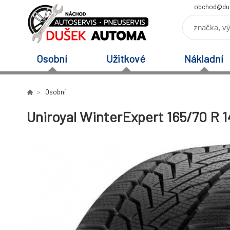
obchod@du
Osobní
Užitkové
Nákladní
Osobní
Uniroyal WinterExpert 165/70 R 1