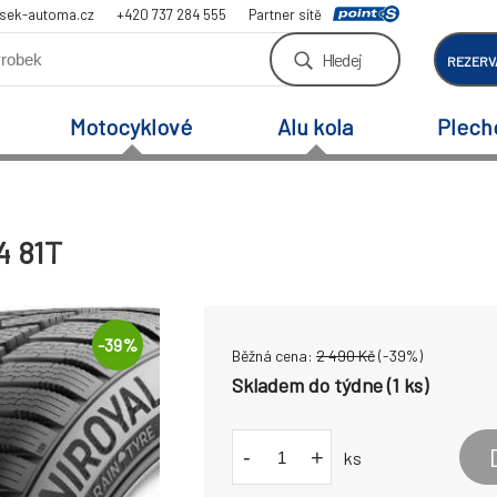
sek-automa.cz
+420 737 284 555
Partner sítě
Hledej
REZERV
Motocyklové
Alu kola
Plech
4 81T
-
39
%
Běžná cena:
2 490
Kč
(-
39
%)
Skladem do týdne (1 ks)
-
+
ks