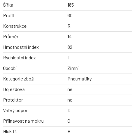
Šířka
185
Profil
60
Konstrukce
R
Průměr
14
Hmotnostní index
82
Rychlostní index
T
Období
Zimní
Kategorie zboží
Pneumatiky
Dojezdová
ne
Protektor
ne
Valivý odpor
D
Přilnavost na mokru
C
Hluk tř.
B