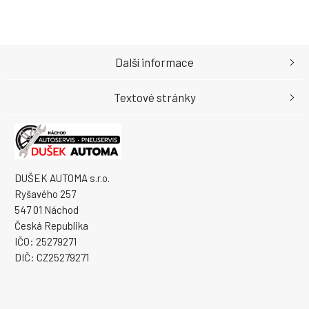
Další informace
Textové stránky
DUŠEK AUTOMA s.r.o.
Ryšavého 257
547 01 Náchod
Česká Republika
IČO: 25279271
DIČ: CZ25279271