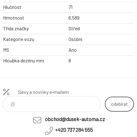
Hlučnost
71
Hmotnost
6.589
Třída značky
Střed
Kategorie vozu
Osobní
MS
Ano
Hloubka dezénu mm
8
Slevy a novinky e-mailem
odebírat
obchod@dusek-automa.cz
+420 737 284 555