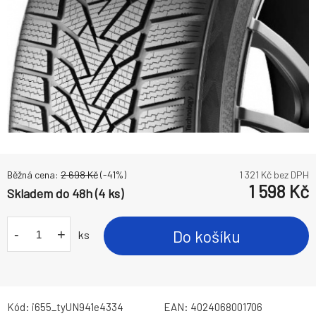
Běžná cena:
2 698
Kč
(-
41
%)
1 321
Kč bez DPH
1 598
Kč
Skladem do 48h (4 ks)
-
+
Do košíku
ks
Kód:
i655_tyUN941e4334
EAN:
4024068001706