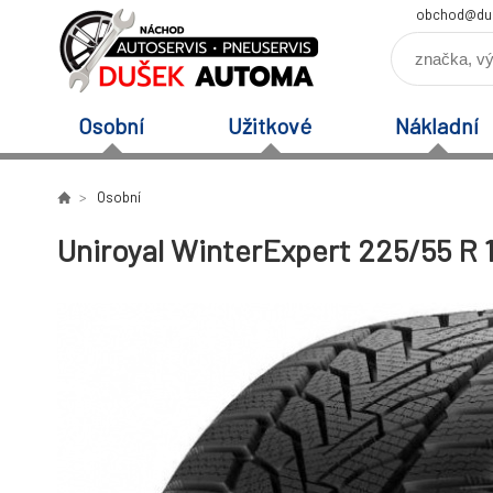
obchod@du
Osobní
Užitkové
Nákladní
Osobní
Uniroyal WinterExpert 225/55 R 1