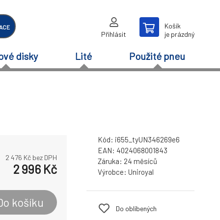
Košík
ACE
Přihlásit
je prázdný
ové disky
Lité
Použité pneu
Kód:
i655_tyUN346269e6
EAN:
4024068001843
2 476
Kč bez DPH
Záruka:
24 měsíců
2 996
Kč
Výrobce:
Uniroyal
Do košíku
Do oblíbených