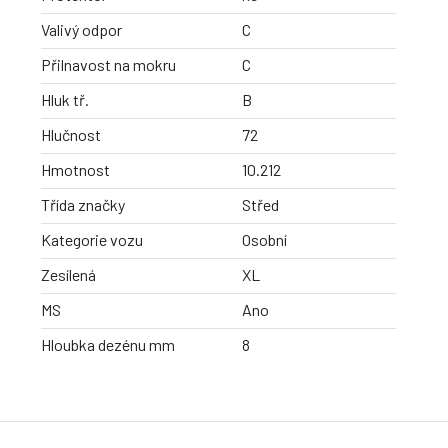
Valivý odpor
C
Přilnavost na mokru
C
Hluk tř.
B
Hlučnost
72
Hmotnost
10.212
Třída značky
Střed
Kategorie vozu
Osobní
Zesílená
XL
MS
Ano
Hloubka dezénu mm
8