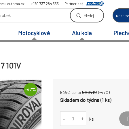
sek-automa.cz
+420 737 284 555
Partner sítě
Hledej
REZERV
Motocyklové
Alu kola
Plech
7 101V
-
47
%
Běžná cena:
5 604
Kč
(-
47
%)
Skladem do týdne (1 ks)
-
+
ks