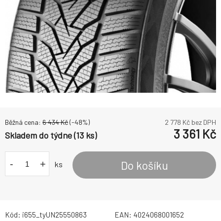
Běžná cena:
6 434
Kč
(-
48
%)
2 778
Kč bez DPH
3 361
Kč
Skladem do týdne (13 ks)
-
+
Do košíku
ks
Kód:
i655_tyUN25550863
EAN:
4024068001652