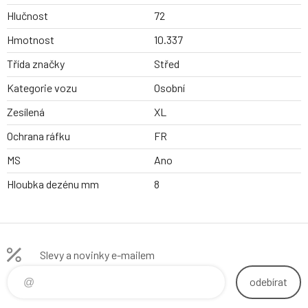
Hlučnost
72
Hmotnost
10.337
Třída značky
Střed
Kategorie vozu
Osobní
Zesílená
XL
Ochrana ráfku
FR
MS
Ano
Hloubka dezénu mm
8
Slevy a novinky e-mailem
odebírat