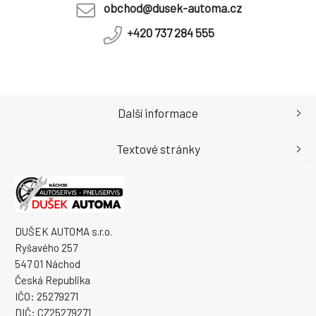
obchod@dusek-automa.cz
+420 737 284 555
Další informace
Textové stránky
DUŠEK AUTOMA s.r.o.
Ryšavého 257
547 01 Náchod
Česká Republika
IČO: 25279271
DIČ: CZ25279271