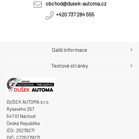
obchod@dusek-automa.cz
+420 737 284 555
Další informace
Textové stránky
DUŠEK AUTOMA s.r.o.
Ryšavého 257
547 01 Náchod
Česká Republika
IČO: 25279271
DIČ: CZ25279271