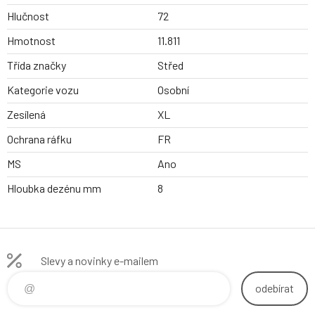
Hlučnost
72
Hmotnost
11.811
Třída značky
Střed
Kategorie vozu
Osobní
Zesílená
XL
Ochrana ráfku
FR
MS
Ano
Hloubka dezénu mm
8
Slevy a novinky e-mailem
odebírat