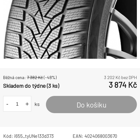
Běžná cena:
7 382
Kč
(-
48
%)
3 202
Kč bez DPH
3 874
Kč
Skladem do týdne (3 ks)
-
+
Do košíku
ks
Kód:
i655_tyUNe133d373
EAN:
4024068003670