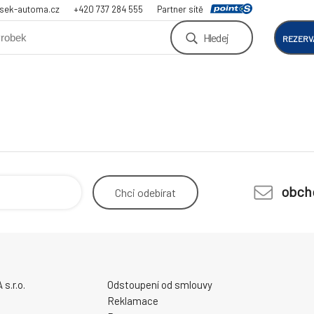
sek-automa.cz
+420 737 284 555
Partner sítě
Hledej
REZERV
obch
Chci
odebírat
.r.o.
Odstoupení od smlouvy
Reklamace