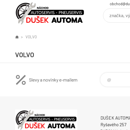
obchod@du
VOLVO
VOLVO
Slevy a novinky e-mailem
DUŠEK AUTOMA s
Ryšavého 257