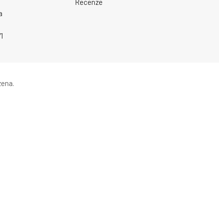
Recenze
a
1
zena.