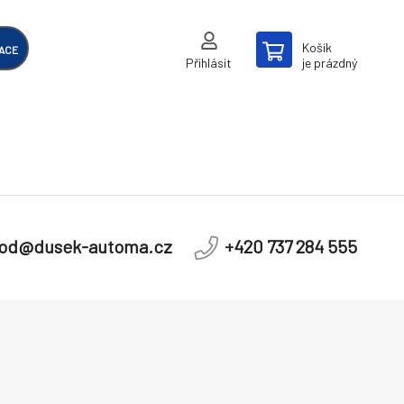
Košík
ACE
Přihlásit
je prázdný
od@dusek-automa.cz
+420 737 284 555