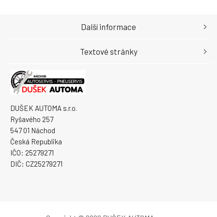
Další informace
Textové stránky
DUŠEK AUTOMA s.r.o.
Ryšavého 257
547 01 Náchod
Česká Republika
IČO: 25279271
DIČ: CZ25279271