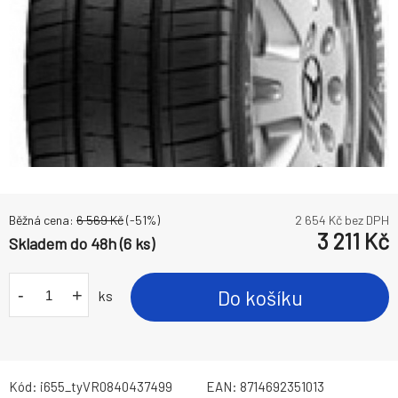
Běžná cena:
6 569
Kč
(-
51
%)
2 654
Kč bez DPH
3 211
Kč
Skladem do 48h (6 ks)
-
+
Do košíku
ks
Kód:
i655_tyVR0840437499
EAN:
8714692351013