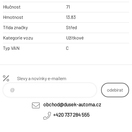
Hlučnost
71
Hmotnost
13.83
Třída značky
Střed
Kategorie vozu
Užitkové
Typ VAN
C
Slevy a novinky e-mailem
odebírat
obchod@dusek-automa.cz
+420 737 284 555