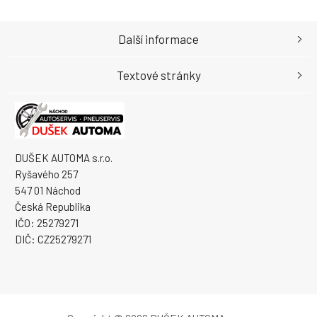
Další informace
Textové stránky
DUŠEK AUTOMA s.r.o.
Ryšavého 257
547 01 Náchod
Česká Republika
IČO: 25279271
DIČ: CZ25279271