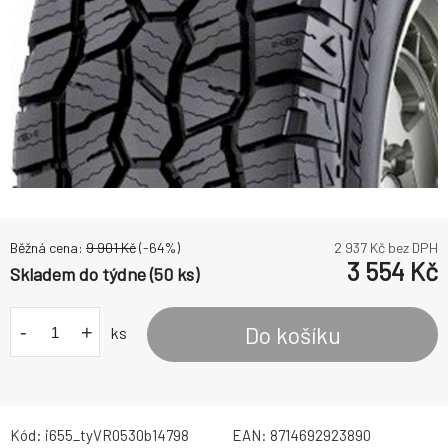
Běžná cena:
9 901
Kč
(-
64
%)
2 937
Kč bez DPH
3 554
Kč
Skladem do týdne (50 ks)
-
+
Do košíku
ks
Kód:
i655_tyVR0530b14798
EAN:
8714692923890