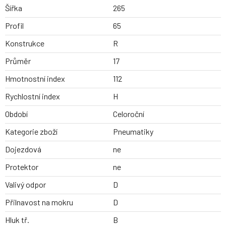
Šířka
265
Profil
65
Konstrukce
R
Průměr
17
Hmotnostní index
112
Rychlostní index
H
Období
Celoroční
Kategorie zboží
Pneumatiky
Dojezdová
ne
Protektor
ne
Valivý odpor
D
Přilnavost na mokru
D
Hluk tř.
B