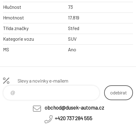
Hlučnost
73
Hmotnost
17.819
Třída značky
Střed
Kategorie vozu
SUV
MS
Ano
Slevy a novinky e-mailem
odebírat
obchod@dusek-automa.cz
+420 737 284 555