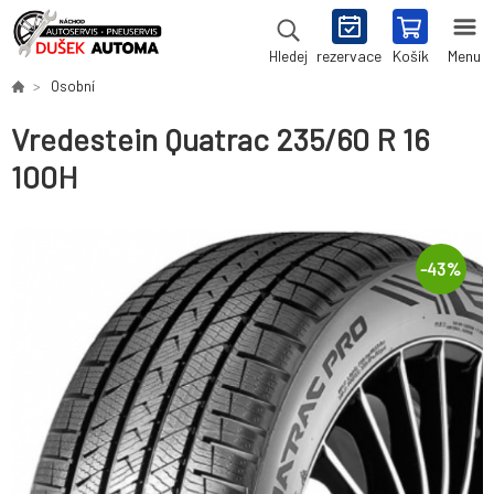
rezervace
Košík
Menu
Hledej
Osobní
Vredestein Quatrac 235/60 R 16
100H
-
43
%