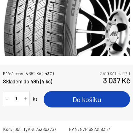
Běžná cena:
5 352
Kč
(-
43
%)
2 510
Kč bez DPH
3 037
Kč
Skladem do 48h (4 ks)
-
+
Do košíku
ks
Kód:
i655_tyVR075a8ba737
EAN:
8714692358357