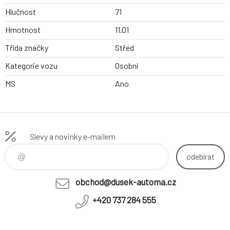
Hlučnost
71
Hmotnost
11.01
Třída značky
Střed
Kategorie vozu
Osobní
MS
Ano
Slevy a novinky e-mailem
odebírat
obchod@dusek-automa.cz
+420 737 284 555