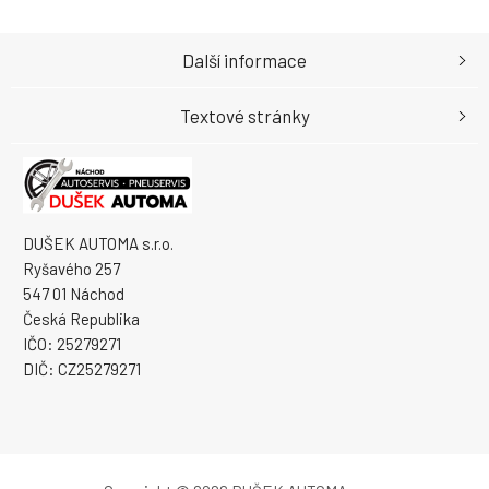
Další informace
Textové stránky
DUŠEK AUTOMA s.r.o.
Ryšavého 257
547 01 Náchod
Česká Republika
IČO: 25279271
DIČ: CZ25279271