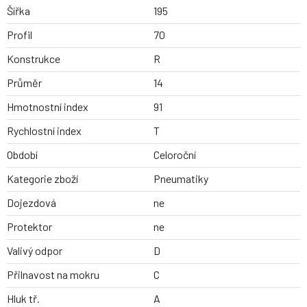
Šířka
195
Profil
70
Konstrukce
R
Průměr
14
Hmotnostní index
91
Rychlostní index
T
Období
Celoroční
Kategorie zboží
Pneumatiky
Dojezdová
ne
Protektor
ne
Valivý odpor
D
Přilnavost na mokru
C
Hluk tř.
A