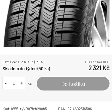
Běžná cena:
3 617
Kč
(-
36
%)
1 918
Kč bez DPH
2 321
Kč
Skladem do týdne (50 ks)
-
+
Do košíku
ks
Kód:
i655_tyVR07feb29ab5
EAN:
8714692316586