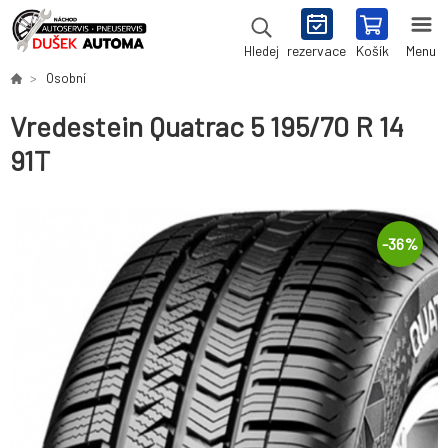
rezervace
Košík
Menu
Hledej
Osobní
Vredestein Quatrac 5 195/70 R 14
91T
-
36
%