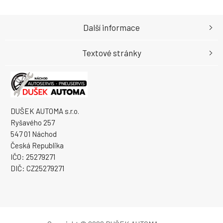
Další informace
Textové stránky
DUŠEK AUTOMA s.r.o.
Ryšavého 257
547 01 Náchod
Česká Republika
IČO: 25279271
DIČ: CZ25279271