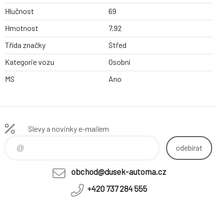
Hlučnost
69
Hmotnost
7.92
Třída značky
Střed
Kategorie vozu
Osobní
MS
Ano
Slevy a novinky e-mailem
odebírat
obchod@dusek-automa.cz
+420 737 284 555