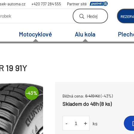
sek-automa.cz
+420 737 284 555
Partner sítě
Hledej
REZERV
Motocyklové
Alu kola
Plech
R 19 91Y
-
43
%
Běžná cena:
6 419
Kč
(-
43
%)
Skladem do 48h (8 ks)
-
+
ks