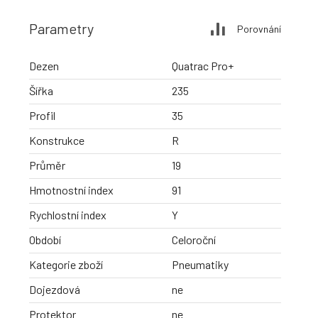
Parametry
Porovnání
Dezen
Quatrac Pro+
Šířka
235
Profil
35
Konstrukce
R
Průměr
19
Hmotnostní index
91
Rychlostní index
Y
Období
Celoroční
Kategorie zboží
Pneumatiky
Dojezdová
ne
Protektor
ne