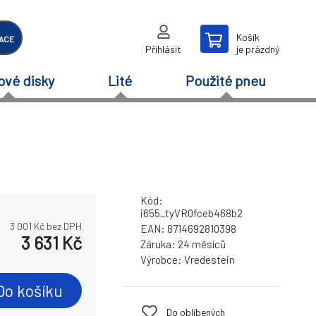
Košík
ACE
Přihlásit
je prázdný
ové disky
Lité
Použité pneu
Kód:
i655_tyVR0fceb468b2
3 001
Kč bez DPH
EAN:
8714692810398
3 631
Kč
Záruka:
24 měsíců
Výrobce:
Vredestein
Do košíku
Do oblíbených