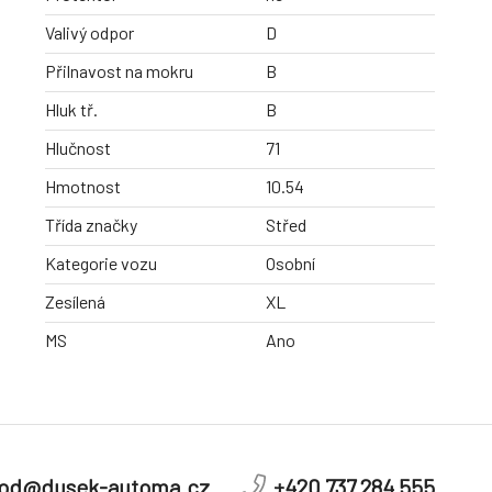
Valivý odpor
D
Přilnavost na mokru
B
Hluk tř.
B
Hlučnost
71
Hmotnost
10.54
Třída značky
Střed
Kategorie vozu
Osobní
Zesílená
XL
MS
Ano
od@dusek-automa.cz
+420 737 284 555