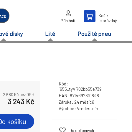
Košík
ACE
Přihlásit
je prázdný
ové disky
Lité
Použité pneu
Kód:
i655_tyVR02bb55e739
2 680
Kč bez DPH
EAN:
8714692810848
3 243
Kč
Záruka:
24 měsíců
Výrobce:
Vredestein
Do košíku
Do oblíbených