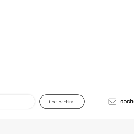
obch
Chci
odebírat