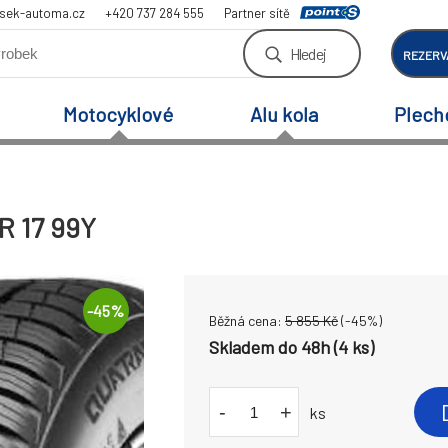
sek-automa.cz
+420 737 284 555
Partner sítě
Hledej
REZERV
Motocyklové
Alu kola
Plech
R 17 99Y
-
45
%
Běžná cena:
5 855
Kč
(-
45
%)
Skladem do 48h (4 ks)
-
+
ks