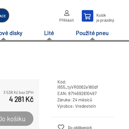
Košík
ACE
Přihlásit
je prázdný
ové disky
Lité
Použité pneu
Kód:
i655_tyVR0062e180df
3 538
Kč bez DPH
EAN:
8714692810497
4 281
Kč
Záruka:
24 měsíců
Výrobce:
Vredestein
Do košíku
Do oblíbených