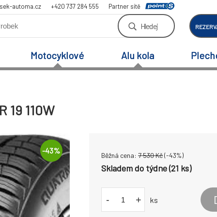
sek-automa.cz
+420 737 284 555
Partner sítě
Hledej
REZERV
Motocyklové
Alu kola
Plech
R 19 110W
-
43
%
Běžná cena:
7 530
Kč
(-
43
%)
Skladem do týdne (21 ks)
-
+
ks