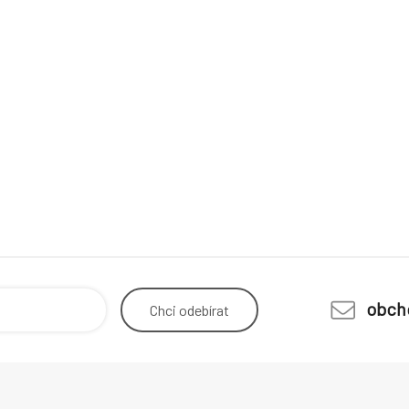
obch
Chci
odebírat