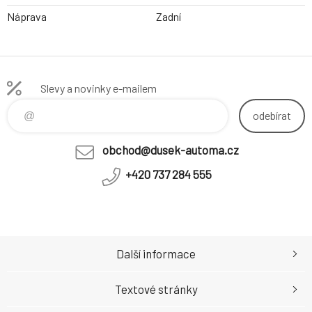
Náprava
Zadní
Slevy a novinky e-mailem
odebírat
obchod@dusek-automa.cz
+420 737 284 555
Další informace
Textové stránky