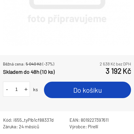
Běžná cena:
5 040
Kč
(-
37
%)
2 638
Kč bez DPH
3 192
Kč
Skladem do 48h (10 ks)
-
+
Do košíku
ks
Kód:
i655_tyPIb1cf88337d
EAN:
8019227397611
Záruka:
24 měsíců
Výrobce:
Pirelli