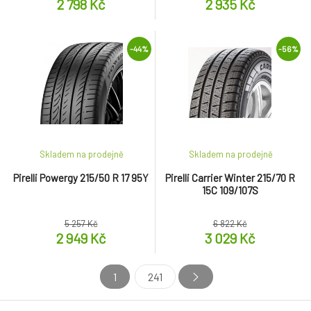
2 798 Kč
2 935 Kč
-44%
-56%
Skladem na prodejně
Skladem na prodejně
Pirelli Powergy 215/50 R 17 95Y
Pirelli Carrier Winter 215/70 R
15C 109/107S
5 257 Kč
6 822 Kč
2 949 Kč
3 029 Kč
1
241