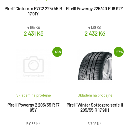
Pirelli Cinturato P7 C2 225/45 R
Pirelli Powergy 225/40 R 18 92Y
17 91Y
4 195 Kč
4 139 Kč
2 431 Kč
2 432 Kč
-45%
-57%
Skladem na prodejně
Skladem na prodejně
Pirelli Powergy 2 205/55 R 17
Pirelli Winter Sottozero serie II
95Y
205/55 R 17 91H
5 086 Kč
6 749 Kč