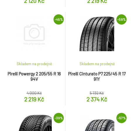
2 120 Kč
2 219 Kč
-45%
-59%
Skladem na prodejně
Skladem na prodejně
Pirelli Powergy 2 205/55 R 16
Pirelli Cinturato P7 225/45 R 17
94V
91Y
4 000 Kč
5 732 Kč
2 219 Kč
2 374 Kč
-39%
-57%