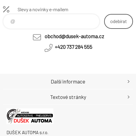
Slevy a novinky e-mailem
odebírat
obchod@dusek-automa.cz
+420 737 284 555
Další informace
Textové stránky
DUŠEK AUTOMA s.r.o.