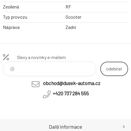
Zesílená
RF
Typ provozu
Scooter
Náprava
Zadní
Slevy a novinky e-mailem
odebírat
obchod@dusek-automa.cz
+420 737 284 555
Další informace