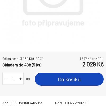
Běžná cena:
3 484
Kč
(-
42
%)
1 677
Kč bez DPH
2 029
Kč
Skladem do 48h (5 ks)
-
+
Do košíku
ks
Kód:
i655_tyPIfdf74859ba
EAN:
8019227290288