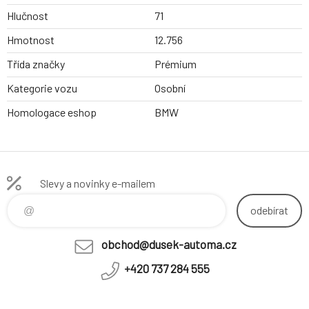
Hlučnost
71
Hmotnost
12.756
Třída značky
Prémium
Kategorie vozu
Osobní
Homologace eshop
BMW
Slevy a novinky e-mailem
odebírat
obchod@dusek-automa.cz
+420 737 284 555