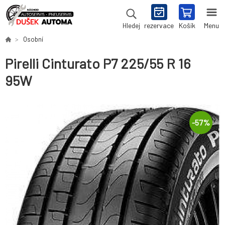
rezervace
Košík
Menu
Hledej
Osobní
Pirelli Cinturato P7 225/55 R 16
95W
-
57
%