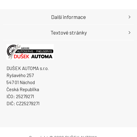
Další informace
Textové stránky
DUŠEK AUTOMA s.r.o.
Ryšavého 257
547 01 Náchod
Česká Republika
IČO: 25279271
DIČ: CZ25279271