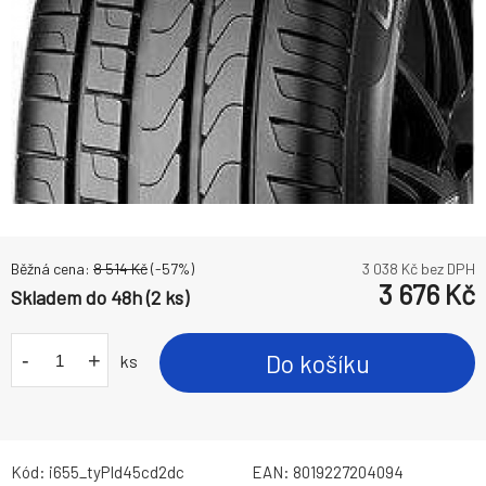
Běžná cena:
8 514
Kč
(-
57
%)
3 038
Kč bez DPH
3 676
Kč
Skladem do 48h (2 ks)
-
+
Do košíku
ks
Kód:
i655_tyPId45cd2dc
EAN:
8019227204094